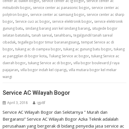
,
,
center ac daikin bogor
service center ac lg bogor
service center ac
,
,
mitsubishi bogor
service center ac panasonic bogor
service center ac
,
,
polytron bogor
service center ac samsung bogor
service center ac sharp
,
,
,
bogor
Service cuci ac bogor
service elektronik bogor
service elektronik
,
,
gunung batu
sindang barang asri kel sindang barang
situgede bogor
,
,
,
selatan batutulis
tanah sareal
tanahbaru
tegalgundil tanah sareal
,
,
cibadak
tegallega bogor timur baranangsiang
tempat Service ac di
,
,
,
bogor
tukang ac di ciampea bogor
tukang ac gunung batu bogor
tukang
,
,
ac panggilan di bogor kota
Tukang Service ac bogor
tukang Service ac
,
,
daerah bogor
tukang Service ac di bogor
villa bogor boulevard jl raya
,
,
pajajaran
villa bogor indah kel ciparigi
villa mutiara bogor kel mekar
wangi
Service AC Wilayah Bogor
April 3, 2018
igp8f
Service AC Wilayah Bogor dan Sekitarnya ” Murah dan
Bergaransi” Service AC Wilayah Bogor Azka Teknik adalalah
perusahaan yang bergerak di bidang penyedia jasa service ac