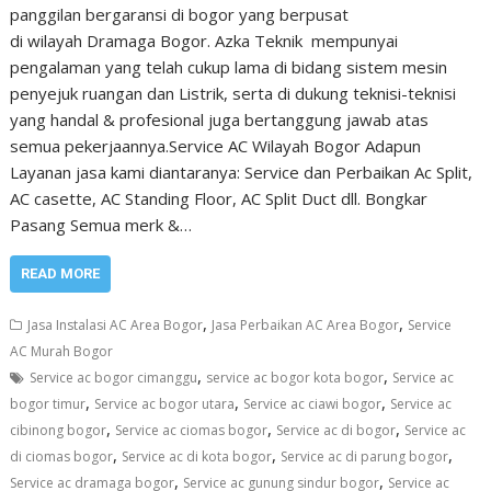
panggilan bergaransi di bogor yang berpusat
di wilayah Dramaga Bogor. Azka Teknik mempunyai
pengalaman yang telah cukup lama di bidang sistem mesin
penyejuk ruangan dan Listrik, serta di dukung teknisi-teknisi
yang handal & profesional juga bertanggung jawab atas
semua pekerjaannya.Service AC Wilayah Bogor Adapun
Layanan jasa kami diantaranya: Service dan Perbaikan Ac Split,
AC casette, AC Standing Floor, AC Split Duct dll. Bongkar
Pasang Semua merk &…
READ MORE
,
,
Jasa Instalasi AC Area Bogor
Jasa Perbaikan AC Area Bogor
Service
AC Murah Bogor
,
,
Service ac bogor cimanggu
service ac bogor kota bogor
Service ac
,
,
,
bogor timur
Service ac bogor utara
Service ac ciawi bogor
Service ac
,
,
,
cibinong bogor
Service ac ciomas bogor
Service ac di bogor
Service ac
,
,
,
di ciomas bogor
Service ac di kota bogor
Service ac di parung bogor
,
,
Service ac dramaga bogor
Service ac gunung sindur bogor
Service ac