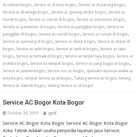
,
,
,
di ciomas bogor
Service ac di kota bogor
Service ac di parung bogor
,
,
Service ac dramaga bogor
Service ac gunung sindur bogor
Service ac
,
,
,
murah bogor
Service ac murah di bogor
Service ac panasonic bogor
,
,
Service ac panasonic di bogor
Service ac panggilan bogor
Service ac
,
,
,
panggilan di bogor
Service ac rumah bogor
Service ac rumah di bogor
,
,
Service ac samsung di bogor
Service ac sharp bogor
Service ac sharp di
,
,
,
bogor
Service ac split bogor
Service ac split di bogor
Service ac tajur
,
,
,
bogor
Service ac terbaik di bogor
Service ac terpercaya bogor
Service ac
,
,
,
toshiba bogor
Service ac wilayah bogor
Service ac yang bagus di bogor
,
,
Service ac yasmin bogor
Service cuci ac bogor
spesialis reparasi aneka ac
,
,
,
kota bogor
tempat Service ac di bogor
Tukang Service ac bogor
tukang
,
Service ac daerah bogor
tukang Service ac di bogor
Service AC Bogor Kota Bogor
October 26, 2019
igp8f
Service AC Bogor Kota Bogor Service AC Bogor Kota Bogor
Azka Teknik Adalah usaha penyedia layanan Jasa Service,