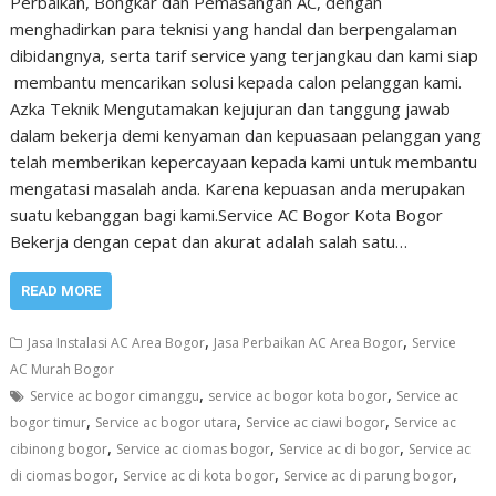
Perbaikan, Bongkar dan Pemasangan AC, dengan
menghadirkan para teknisi yang handal dan berpengalaman
dibidangnya, serta tarif service yang terjangkau dan kami siap
membantu mencarikan solusi kepada calon pelanggan kami.
Azka Teknik Mengutamakan kejujuran dan tanggung jawab
dalam bekerja demi kenyaman dan kepuasaan pelanggan yang
telah memberikan kepercayaan kepada kami untuk membantu
mengatasi masalah anda. Karena kepuasan anda merupakan
suatu kebanggan bagi kami.Service AC Bogor Kota Bogor
Bekerja dengan cepat dan akurat adalah salah satu…
READ MORE
,
,
Jasa Instalasi AC Area Bogor
Jasa Perbaikan AC Area Bogor
Service
AC Murah Bogor
,
,
Service ac bogor cimanggu
service ac bogor kota bogor
Service ac
,
,
,
bogor timur
Service ac bogor utara
Service ac ciawi bogor
Service ac
,
,
,
cibinong bogor
Service ac ciomas bogor
Service ac di bogor
Service ac
,
,
,
di ciomas bogor
Service ac di kota bogor
Service ac di parung bogor