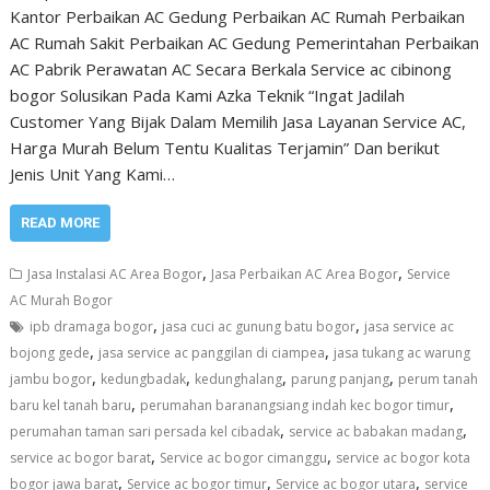
Kantor Perbaikan AC Gedung Perbaikan AC Rumah Perbaikan
AC Rumah Sakit Perbaikan AC Gedung Pemerintahan Perbaikan
AC Pabrik Perawatan AC Secara Berkala Service ac cibinong
bogor Solusikan Pada Kami Azka Teknik “Ingat Jadilah
Customer Yang Bijak Dalam Memilih Jasa Layanan Service AC,
Harga Murah Belum Tentu Kualitas Terjamin” Dan berikut
Jenis Unit Yang Kami…
READ MORE
,
,
Jasa Instalasi AC Area Bogor
Jasa Perbaikan AC Area Bogor
Service
AC Murah Bogor
,
,
ipb dramaga bogor
jasa cuci ac gunung batu bogor
jasa service ac
,
,
bojong gede
jasa service ac panggilan di ciampea
jasa tukang ac warung
,
,
,
,
jambu bogor
kedungbadak
kedunghalang
parung panjang
perum tanah
,
,
baru kel tanah baru
perumahan baranangsiang indah kec bogor timur
,
,
perumahan taman sari persada kel cibadak
service ac babakan madang
,
,
service ac bogor barat
Service ac bogor cimanggu
service ac bogor kota
,
,
,
bogor jawa barat
Service ac bogor timur
Service ac bogor utara
service