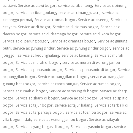
,
,
,
ac ciawi
Service ac ciawi bogor
service ac cibanteng
Service ac cibinong
,
,
,
bogor
service ac cibungbulang
service ac cimanggu asri
service ac
,
,
,
cimanggu permai
Service ac ciomas bogor
Service ac ciseeng
Service ac
,
,
,
citayam
Service ac di bogor
Service ac di ciomas bogor
Service ac di
,
,
,
daerah bogor
service ac di dramaga bogor
Service ac di kota bogor
,
,
Service ac di parung bogor
Service ac dramaga bogor
Service ac gunung
,
,
,
putri
service ac gunung sindur
Service ac gunung sindur bogor
service ac
,
,
,
jonggol
service ac kedunghalang
service ac kemang
Service ac murah
,
,
bogor
Service ac murah di bogor
service ac murah di warung jambu
,
,
,
bogor
Service ac panasonic bogor
Service ac panasonic di bogor
Service
,
,
ac panggilan bogor
Service ac panggilan di bogor
service ac panggilan
,
,
,
gunung batu bogor
service ac ranca bungur
Service ac rumah bogor
,
,
Service ac rumah di bogor
Service ac samsung di bogor
Service ac sharp
,
,
,
bogor
Service ac sharp di bogor
Service ac split bogor
Service ac split di
,
,
,
bogor
Service ac tajur bogor
service ac tajur halang
Service ac terbaik di
,
,
,
bogor
Service ac terpercaya bogor
Service ac toshiba bogor
service ac
,
,
villa bogor indah
service ac warung jambu bogor
Service ac wilayah
,
,
,
bogor
Service ac yang bagus di bogor
Service ac yasmin bogor
service