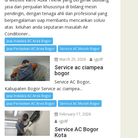
jasa dan penjualan khususnya di bidang mesin
pendingin, dengan tenaga ahli dan profesional yang
berpengalaman siap membantu mencarikan solusi
atas keluhan anda seputaran masalah Air
Conditioner...
Jasa Instalasi AC Area Bogor
Jasa Perbaikan AC Area Bogor
Service AC Murah Bogor
March 25, 2026
igp8f
Service ac ciampea
bogor
Service AC Bogor,
Kabupaten Bogor Service ac ciampea...
Jasa Instalasi AC Area Bogor
Jasa Perbaikan AC Area Bogor
Service AC Murah Bogor
February 17, 2026
igp8f
Service AC Bogor
Kota