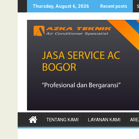
Skip
Thursday, August 6, 2026
Recent posts
to
content
TENTANG KAMI
LAYANAN KAMI
ARE