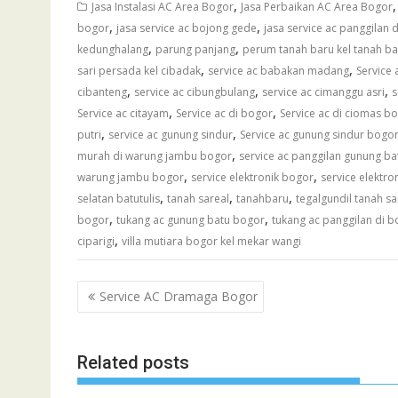
,
Jasa Instalasi AC Area Bogor
Jasa Perbaikan AC Area Bogor
,
,
bogor
jasa service ac bojong gede
jasa service ac panggilan 
,
,
kedunghalang
parung panjang
perum tanah baru kel tanah ba
,
,
sari persada kel cibadak
service ac babakan madang
Service
,
,
,
cibanteng
service ac cibungbulang
service ac cimanggu asri
s
,
,
Service ac citayam
Service ac di bogor
Service ac di ciomas b
,
,
putri
service ac gunung sindur
Service ac gunung sindur bogo
,
murah di warung jambu bogor
service ac panggilan gunung b
,
,
warung jambu bogor
service elektronik bogor
service elektro
,
,
,
selatan batutulis
tanah sareal
tanahbaru
tegalgundil tanah sa
,
,
bogor
tukang ac gunung batu bogor
tukang ac panggilan di b
,
ciparigi
villa mutiara bogor kel mekar wangi
Post
Service AC Dramaga Bogor
navigation
Related posts