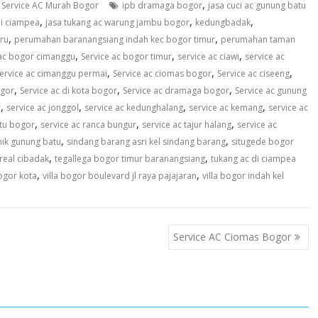
,
,
Service AC Murah Bogor
ipb dramaga bogor
jasa cuci ac gunung batu
,
,
,
di ciampea
jasa tukang ac warung jambu bogor
kedungbadak
,
,
ru
perumahan baranangsiang indah kec bogor timur
perumahan taman
,
,
,
 ac bogor cimanggu
Service ac bogor timur
service ac ciawi
service ac
,
,
,
ervice ac cimanggu permai
Service ac ciomas bogor
Service ac ciseeng
,
,
,
ogor
Service ac di kota bogor
Service ac dramaga bogor
Service ac gunung
,
,
,
,
r
service ac jonggol
service ac kedunghalang
service ac kemang
service ac
,
,
,
atu bogor
service ac ranca bungur
service ac tajur halang
service ac
,
,
nik gunung batu
sindang barang asri kel sindang barang
situgede bogor
,
,
real cibadak
tegallega bogor timur baranangsiang
tukang ac di ciampea
,
,
ogor kota
villa bogor boulevard jl raya pajajaran
villa bogor indah kel
Service AC Ciomas Bogor