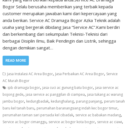
Bogor Selalu berusaha memberikan yang terbaik kepada
customer merupakan jawaban kami dari kepercayaan yang
anda berikan. Service AC Dramaga Bogor Azka Teknik adalah
usaha yang bergerak dibidang Jasa “Service AC”.Kami berdiri
dan berkembang dari sekumpulan Teknisi-Teknisi dari
berbagai Disiplin Ilmu, Baik Pendingin dan Listrik, sehingga
dengan demikian sangat…
READ MORE
,
,
Jasa Instalasi AC Area Bogor
Jasa Perbaikan AC Area Bogor
Service
AC Murah Bogor
,
,
ipb dramaga bogor
jasa cuci ac gunung batu bogor
jasa service ac
,
,
bojong gede
jasa service ac panggilan di ciampea
jasa tukang ac warung
,
,
,
,
jambu bogor
kedungbadak
kedunghalang
parung panjang
perum tanah
,
,
baru kel tanah baru
perumahan baranangsiang indah kec bogor timur
,
,
perumahan taman sari persada kel cibadak
service ac babakan madang
,
,
,
Service ac bogor cimanggu
service ac bogor kota bogor
service ac ciawi