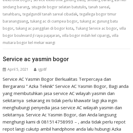
,
,
,
sindang barang
situgede bogor selatan batutulis
tanah sareal
,
,
tanahbaru
tegalgundil tanah sareal cibadak
tegallega bogor timur
,
,
baranangsiang
tukang ac di ciampea bogor
tukang ac gunung batu
,
,
,
bogor
tukang ac panggilan di bogor kota
Tukang Service ac bogor
villa
,
,
bogor boulevard jl raya pajajaran
villa bogor indah kel ciparigi
villa
mutiara bogor kel mekar wangi
Service ac yasmin bogor
April 5, 2021
igp8f
Service AC Yasmin Bogor Berkualitas Terpercaya dan
Bergaransi ” Azka Teknik” Service AC Yasmin Bogor, Bagi anda
yang membutuhkan jasa service AC wilayah yasmin dan
sekitarnya sekarang ini tidak perlu khawatir lagi jika ingin
menghubungi penyedia jasa service AC wilayah yasmin dan
sekitarnya. Service Ac Yasmin Bogor, dan Anda langsung
menghungi kami di 081514758993 – , anda tidak perlu repot
repot langi cukutp ambil handphone anda lalu hubungi Azka