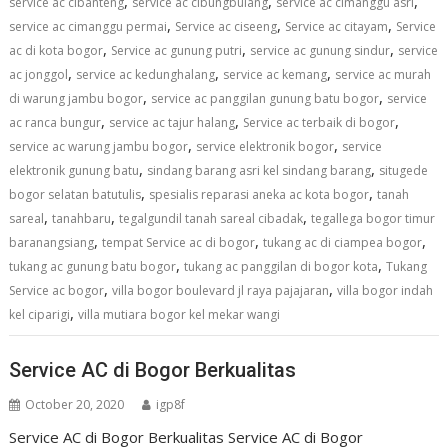
,
,
,
service ac cibanteng
service ac cibungbulang
service ac cimanggu asri
,
,
,
service ac cimanggu permai
Service ac ciseeng
Service ac citayam
Service
,
,
,
ac di kota bogor
Service ac gunung putri
service ac gunung sindur
service
,
,
,
ac jonggol
service ac kedunghalang
service ac kemang
service ac murah
,
,
di warung jambu bogor
service ac panggilan gunung batu bogor
service
,
,
,
ac ranca bungur
service ac tajur halang
Service ac terbaik di bogor
,
,
service ac warung jambu bogor
service elektronik bogor
service
,
,
elektronik gunung batu
sindang barang asri kel sindang barang
situgede
,
,
bogor selatan batutulis
spesialis reparasi aneka ac kota bogor
tanah
,
,
,
sareal
tanahbaru
tegalgundil tanah sareal cibadak
tegallega bogor timur
,
,
,
baranangsiang
tempat Service ac di bogor
tukang ac di ciampea bogor
,
,
tukang ac gunung batu bogor
tukang ac panggilan di bogor kota
Tukang
,
,
Service ac bogor
villa bogor boulevard jl raya pajajaran
villa bogor indah
,
kel ciparigi
villa mutiara bogor kel mekar wangi
Service AC di Bogor Berkualitas
October 20, 2020
igp8f
Service AC di Bogor Berkualitas Service AC di Bogor