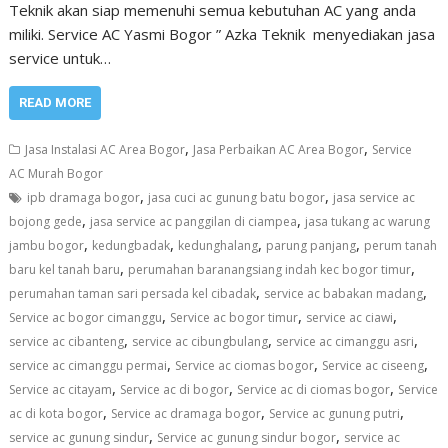
Teknik akan siap memenuhi semua kebutuhan AC yang anda
miliki. Service AC Yasmi Bogor ” Azka Teknik menyediakan jasa
service untuk…
READ MORE
,
,
Jasa Instalasi AC Area Bogor
Jasa Perbaikan AC Area Bogor
Service
AC Murah Bogor
,
,
ipb dramaga bogor
jasa cuci ac gunung batu bogor
jasa service ac
,
,
bojong gede
jasa service ac panggilan di ciampea
jasa tukang ac warung
,
,
,
,
jambu bogor
kedungbadak
kedunghalang
parung panjang
perum tanah
,
,
baru kel tanah baru
perumahan baranangsiang indah kec bogor timur
,
,
perumahan taman sari persada kel cibadak
service ac babakan madang
,
,
,
Service ac bogor cimanggu
Service ac bogor timur
service ac ciawi
,
,
,
service ac cibanteng
service ac cibungbulang
service ac cimanggu asri
,
,
,
service ac cimanggu permai
Service ac ciomas bogor
Service ac ciseeng
,
,
,
Service ac citayam
Service ac di bogor
Service ac di ciomas bogor
Service
,
,
,
ac di kota bogor
Service ac dramaga bogor
Service ac gunung putri
,
,
service ac gunung sindur
Service ac gunung sindur bogor
service ac