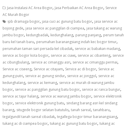
,
,
Jasa Instalasi AC Area Bogor
Jasa Perbaikan AC Area Bogor
Service
AC Murah Bogor
,
,
ipb dramaga bogor
jasa cuci ac gunung batu bogor
jasa service ac
,
,
bojong gede
jasa service ac panggilan di ciampea
jasa tukang ac warung
,
,
,
,
jambu bogor
kedungbadak
kedunghalang
parung panjang
perum tanah
,
,
baru kel tanah baru
perumahan baranangsiang indah kec bogor timur
,
,
perumahan taman sari persada kel cibadak
service ac babakan madang
,
,
,
service ac bogor kota bogor
service ac ciawi
service ac cibanteng
service
,
,
,
ac cibungbulang
service ac cimanggu asri
service ac cimanggu permai
,
,
,
Service ac ciseeng
Service ac citayam
Service ac di bogor
Service ac
,
,
,
gunung putri
service ac gunung sindur
service ac jonggol
service ac
,
,
kedunghalang
service ac kemang
service ac murah di warung jambu
,
,
,
bogor
service ac panggilan gunung batu bogor
service ac ranca bungur
,
,
service ac tajur halang
service ac warung jambu bogor
service elektronik
,
,
bogor
service elektronik gunung batu
sindang barang asri kel sindang
,
,
,
,
barang
situgede bogor selatan batutulis
tanah sareal
tanahbaru
,
,
tegalgundil tanah sareal cibadak
tegallega bogor timur baranangsiang
,
,
tukang ac di ciampea bogor
tukang ac gunung batu bogor
tukang ac