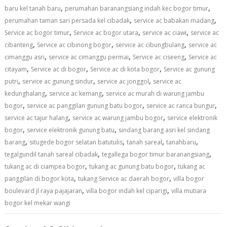
,
,
baru kel tanah baru
perumahan baranangsiang indah kec bogor timur
,
,
perumahan taman sari persada kel cibadak
service ac babakan madang
,
,
,
Service ac bogor timur
Service ac bogor utara
service ac ciawi
service ac
,
,
,
cibanteng
Service ac cibinong bogor
service ac cibungbulang
service ac
,
,
,
cimanggu asri
service ac cimanggu permai
Service ac ciseeng
Service ac
,
,
,
citayam
Service ac di bogor
Service ac di kota bogor
Service ac gunung
,
,
,
putri
service ac gunung sindur
service ac jonggol
service ac
,
,
kedunghalang
service ac kemang
service ac murah di warung jambu
,
,
,
bogor
service ac panggilan gunung batu bogor
service ac ranca bungur
,
,
service ac tajur halang
service ac warung jambu bogor
service elektronik
,
,
bogor
service elektronik gunung batu
sindang barang asri kel sindang
,
,
,
,
barang
situgede bogor selatan batutulis
tanah sareal
tanahbaru
,
,
tegalgundil tanah sareal cibadak
tegallega bogor timur baranangsiang
,
,
tukang ac di ciampea bogor
tukang ac gunung batu bogor
tukang ac
,
,
panggilan di bogor kota
tukang Service ac daerah bogor
villa bogor
,
,
boulevard jl raya pajajaran
villa bogor indah kel ciparigi
villa mutiara
bogor kel mekar wangi