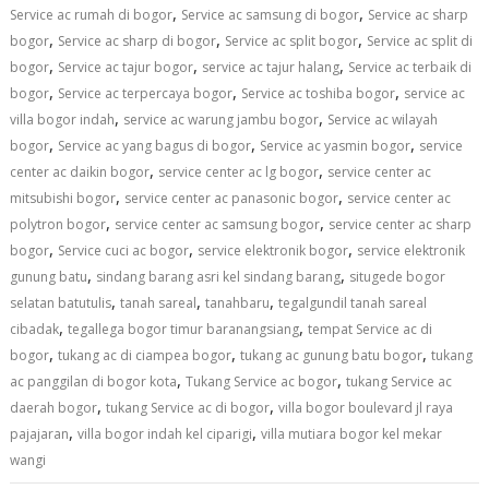
,
,
Service ac rumah di bogor
Service ac samsung di bogor
Service ac sharp
,
,
,
bogor
Service ac sharp di bogor
Service ac split bogor
Service ac split di
,
,
,
bogor
Service ac tajur bogor
service ac tajur halang
Service ac terbaik di
,
,
,
bogor
Service ac terpercaya bogor
Service ac toshiba bogor
service ac
,
,
villa bogor indah
service ac warung jambu bogor
Service ac wilayah
,
,
,
bogor
Service ac yang bagus di bogor
Service ac yasmin bogor
service
,
,
center ac daikin bogor
service center ac lg bogor
service center ac
,
,
mitsubishi bogor
service center ac panasonic bogor
service center ac
,
,
polytron bogor
service center ac samsung bogor
service center ac sharp
,
,
,
bogor
Service cuci ac bogor
service elektronik bogor
service elektronik
,
,
gunung batu
sindang barang asri kel sindang barang
situgede bogor
,
,
,
selatan batutulis
tanah sareal
tanahbaru
tegalgundil tanah sareal
,
,
cibadak
tegallega bogor timur baranangsiang
tempat Service ac di
,
,
,
bogor
tukang ac di ciampea bogor
tukang ac gunung batu bogor
tukang
,
,
ac panggilan di bogor kota
Tukang Service ac bogor
tukang Service ac
,
,
daerah bogor
tukang Service ac di bogor
villa bogor boulevard jl raya
,
,
pajajaran
villa bogor indah kel ciparigi
villa mutiara bogor kel mekar
wangi