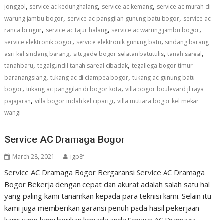
,
,
,
jonggol
service ac kedunghalang
service ac kemang
service ac murah di
,
,
warung jambu bogor
service ac panggilan gunung batu bogor
service ac
,
,
,
ranca bungur
service ac tajur halang
service ac warung jambu bogor
,
,
service elektronik bogor
service elektronik gunung batu
sindang barang
,
,
,
asri kel sindang barang
situgede bogor selatan batutulis
tanah sareal
,
,
tanahbaru
tegalgundil tanah sareal cibadak
tegallega bogor timur
,
,
baranangsiang
tukang ac di ciampea bogor
tukang ac gunung batu
,
,
bogor
tukang ac panggilan di bogor kota
villa bogor boulevard jl raya
,
,
pajajaran
villa bogor indah kel ciparigi
villa mutiara bogor kel mekar
wangi
Service AC Dramaga Bogor
March 28, 2021
igp8f
Service AC Dramaga Bogor Bergaransi Service AC Dramaga
Bogor Bekerja dengan cepat dan akurat adalah salah satu hal
yang paling kami tanamkan kepada para teknisi kami. Selain itu
kami juga memberikan garansi penuh pada hasil pekerjaan
kami yang kami berikan kepada anda.Service AC Dramaga