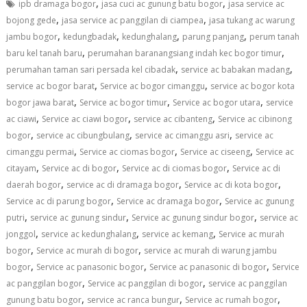
,
,
ipb dramaga bogor
jasa cuci ac gunung batu bogor
jasa service ac
,
,
bojong gede
jasa service ac panggilan di ciampea
jasa tukang ac warung
,
,
,
,
jambu bogor
kedungbadak
kedunghalang
parung panjang
perum tanah
,
,
baru kel tanah baru
perumahan baranangsiang indah kec bogor timur
,
,
perumahan taman sari persada kel cibadak
service ac babakan madang
,
,
service ac bogor barat
Service ac bogor cimanggu
service ac bogor kota
,
,
,
bogor jawa barat
Service ac bogor timur
Service ac bogor utara
service
,
,
,
ac ciawi
Service ac ciawi bogor
service ac cibanteng
Service ac cibinong
,
,
,
bogor
service ac cibungbulang
service ac cimanggu asri
service ac
,
,
,
cimanggu permai
Service ac ciomas bogor
Service ac ciseeng
Service ac
,
,
,
citayam
Service ac di bogor
Service ac di ciomas bogor
Service ac di
,
,
,
daerah bogor
service ac di dramaga bogor
Service ac di kota bogor
,
,
Service ac di parung bogor
Service ac dramaga bogor
Service ac gunung
,
,
,
putri
service ac gunung sindur
Service ac gunung sindur bogor
service ac
,
,
,
jonggol
service ac kedunghalang
service ac kemang
Service ac murah
,
,
bogor
Service ac murah di bogor
service ac murah di warung jambu
,
,
,
bogor
Service ac panasonic bogor
Service ac panasonic di bogor
Service
,
,
ac panggilan bogor
Service ac panggilan di bogor
service ac panggilan
,
,
,
gunung batu bogor
service ac ranca bungur
Service ac rumah bogor