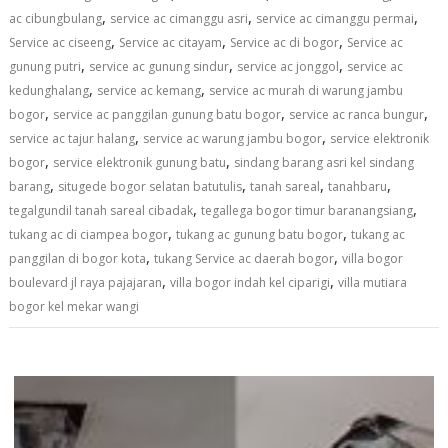
,
,
,
ac cibungbulang
service ac cimanggu asri
service ac cimanggu permai
,
,
,
Service ac ciseeng
Service ac citayam
Service ac di bogor
Service ac
,
,
,
gunung putri
service ac gunung sindur
service ac jonggol
service ac
,
,
kedunghalang
service ac kemang
service ac murah di warung jambu
,
,
,
bogor
service ac panggilan gunung batu bogor
service ac ranca bungur
,
,
service ac tajur halang
service ac warung jambu bogor
service elektronik
,
,
bogor
service elektronik gunung batu
sindang barang asri kel sindang
,
,
,
,
barang
situgede bogor selatan batutulis
tanah sareal
tanahbaru
,
,
tegalgundil tanah sareal cibadak
tegallega bogor timur baranangsiang
,
,
tukang ac di ciampea bogor
tukang ac gunung batu bogor
tukang ac
,
,
panggilan di bogor kota
tukang Service ac daerah bogor
villa bogor
,
,
boulevard jl raya pajajaran
villa bogor indah kel ciparigi
villa mutiara
bogor kel mekar wangi