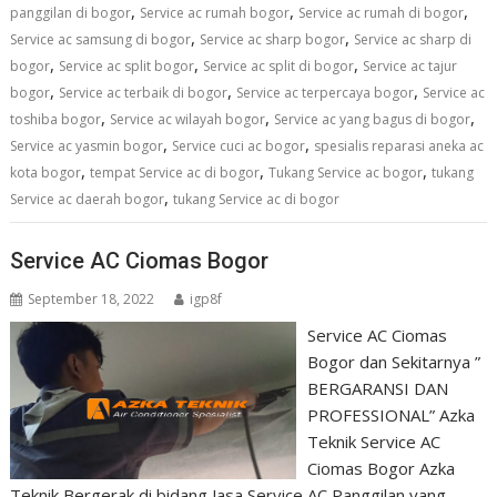
,
,
,
panggilan di bogor
Service ac rumah bogor
Service ac rumah di bogor
,
,
Service ac samsung di bogor
Service ac sharp bogor
Service ac sharp di
,
,
,
bogor
Service ac split bogor
Service ac split di bogor
Service ac tajur
,
,
,
bogor
Service ac terbaik di bogor
Service ac terpercaya bogor
Service ac
,
,
,
toshiba bogor
Service ac wilayah bogor
Service ac yang bagus di bogor
,
,
Service ac yasmin bogor
Service cuci ac bogor
spesialis reparasi aneka ac
,
,
,
kota bogor
tempat Service ac di bogor
Tukang Service ac bogor
tukang
,
Service ac daerah bogor
tukang Service ac di bogor
Service AC Ciomas Bogor
September 18, 2022
igp8f
Service AC Ciomas
Bogor dan Sekitarnya ”
BERGARANSI DAN
PROFESSIONAL” Azka
Teknik Service AC
Ciomas Bogor Azka
Teknik Bergerak di bidang Jasa Service AC Panggilan yang