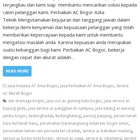
terjangkau dan kami siap membantu mencarikan solusi kepada
calon pelanggan kami. Perbaikan AC Bogor Azka
Teknik Mengutamakan kejujuran dan tanggung jawab dalam
bekerja demi kenyaman dan kepuasaan pelanggan yang telah
memberikan kepercayaan kepada kami untuk membantu
mengatasi masalah anda. Karena kepuasan anda merupakan
suatu kebanggan bagi kami. Perbaikan AC Bogor, bekerja
dengan cepat dan akurat adalah…
READ MORE
,
,
Jasa Instalasi AC Area Bogor
Jasa Perbaikan AC Area Bogor
Service
AC Murah Bogor
,
,
ipb dramaga bogor
jasa cuci ac gunung batu bogor
jasa service ac
,
,
bojong gede
jasa service ac panggilan di ciampea
jasa tukang ac warung
,
,
,
,
jambu bogor
kedungbadak
kedunghalang
parung panjang
perum tanah
,
,
baru kel tanah baru
perumahan baranangsiang indah kec bogor timur
,
,
perumahan taman sari persada kel cibadak
service ac babakan madang
,
,
,
service ac bogor kota bogor
service ac ciawi
service ac cibanteng
service