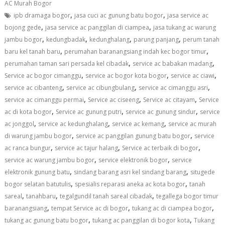
AC Murah Bogor
,
,
ipb dramaga bogor
jasa cuci ac gunung batu bogor
jasa service ac
,
,
bojong gede
jasa service ac panggilan di ciampea
jasa tukang ac warung
,
,
,
,
jambu bogor
kedungbadak
kedunghalang
parung panjang
perum tanah
,
,
baru kel tanah baru
perumahan baranangsiang indah kec bogor timur
,
,
perumahan taman sari persada kel cibadak
service ac babakan madang
,
,
,
Service ac bogor cimanggu
service ac bogor kota bogor
service ac ciawi
,
,
,
service ac cibanteng
service ac cibungbulang
service ac cimanggu asri
,
,
,
service ac cimanggu permai
Service ac ciseeng
Service ac citayam
Service
,
,
,
ac di kota bogor
Service ac gunung putri
service ac gunung sindur
service
,
,
,
ac jonggol
service ac kedunghalang
service ac kemang
service ac murah
,
,
di warung jambu bogor
service ac panggilan gunung batu bogor
service
,
,
,
ac ranca bungur
service ac tajur halang
Service ac terbaik di bogor
,
,
service ac warung jambu bogor
service elektronik bogor
service
,
,
elektronik gunung batu
sindang barang asri kel sindang barang
situgede
,
,
bogor selatan batutulis
spesialis reparasi aneka ac kota bogor
tanah
,
,
,
sareal
tanahbaru
tegalgundil tanah sareal cibadak
tegallega bogor timur
,
,
,
baranangsiang
tempat Service ac di bogor
tukang ac di ciampea bogor
,
,
tukang ac gunung batu bogor
tukang ac panggilan di bogor kota
Tukang