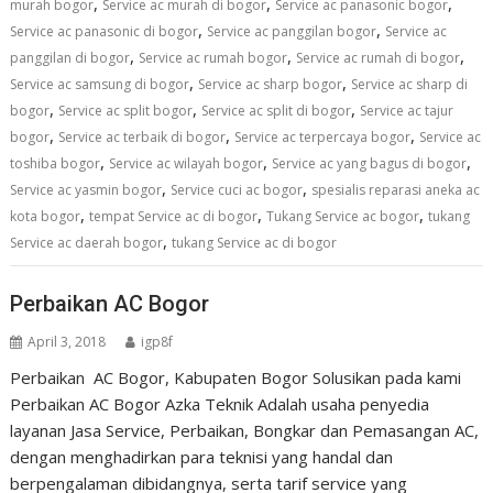
,
,
,
murah bogor
Service ac murah di bogor
Service ac panasonic bogor
,
,
Service ac panasonic di bogor
Service ac panggilan bogor
Service ac
,
,
,
panggilan di bogor
Service ac rumah bogor
Service ac rumah di bogor
,
,
Service ac samsung di bogor
Service ac sharp bogor
Service ac sharp di
,
,
,
bogor
Service ac split bogor
Service ac split di bogor
Service ac tajur
,
,
,
bogor
Service ac terbaik di bogor
Service ac terpercaya bogor
Service ac
,
,
,
toshiba bogor
Service ac wilayah bogor
Service ac yang bagus di bogor
,
,
Service ac yasmin bogor
Service cuci ac bogor
spesialis reparasi aneka ac
,
,
,
kota bogor
tempat Service ac di bogor
Tukang Service ac bogor
tukang
,
Service ac daerah bogor
tukang Service ac di bogor
Perbaikan AC Bogor
April 3, 2018
igp8f
Perbaikan AC Bogor, Kabupaten Bogor Solusikan pada kami
Perbaikan AC Bogor Azka Teknik Adalah usaha penyedia
layanan Jasa Service, Perbaikan, Bongkar dan Pemasangan AC,
dengan menghadirkan para teknisi yang handal dan
berpengalaman dibidangnya, serta tarif service yang