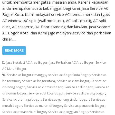
untuk membantu mengatasi masalah anda. Karena kepuasan
anda merupakan suatu kebanggan bagi kami. Jasa Service AC
Bogor Kota, Kami melayani service AC semua merk dan type;
AC window, AC split (wall mounted), AC split (multi), AC split
duct, AC cassette, AC floor standing dan lain-lain. Jasa Service
AC Bogor Kota, dan Kami juga melayani service dan perbaikan
chiller,…
READ MORE
,
,
Jasa Instalasi AC Area Bogor
Jasa Perbaikan AC Area Bogor
Service
AC Murah Bogor
,
,
Service ac bogor cimanggu
service ac bogor kota bogor
Service ac
,
,
,
bogor timur
Service ac bogor utara
Service ac ciawi bogor
Service ac
,
,
,
cibinong bogor
Service ac ciomas bogor
Service ac di bogor
Service ac
,
,
,
di ciomas bogor
Service ac di kota bogor
Service ac di parung bogor
,
,
Service ac dramaga bogor
Service ac gunung sindur bogor
Service ac
,
,
,
murah bogor
Service ac murah di bogor
Service ac panasonic bogor
,
,
Service ac panasonic di bogor
Service ac panggilan bogor
Service ac