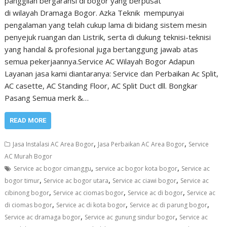
panggilan bergaransi di bogor yang berpusat
di wilayah Dramaga Bogor. Azka Teknik mempunyai
pengalaman yang telah cukup lama di bidang sistem mesin
penyejuk ruangan dan Listrik, serta di dukung teknisi-teknisi
yang handal & profesional juga bertanggung jawab atas
semua pekerjaannya.Service AC Wilayah Bogor Adapun
Layanan jasa kami diantaranya: Service dan Perbaikan Ac Split,
AC casette, AC Standing Floor, AC Split Duct dll. Bongkar
Pasang Semua merk &…
READ MORE
,
,
Jasa Instalasi AC Area Bogor
Jasa Perbaikan AC Area Bogor
Service
AC Murah Bogor
,
,
Service ac bogor cimanggu
service ac bogor kota bogor
Service ac
,
,
,
bogor timur
Service ac bogor utara
Service ac ciawi bogor
Service ac
,
,
,
cibinong bogor
Service ac ciomas bogor
Service ac di bogor
Service ac
,
,
,
di ciomas bogor
Service ac di kota bogor
Service ac di parung bogor
,
,
Service ac dramaga bogor
Service ac gunung sindur bogor
Service ac