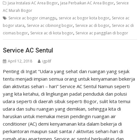
,
,
Jasa Instalasi AC Area Bogor
Jasa Perbaikan AC Area Bogor
Service
AC Murah Bogor
,
,
Service ac bogor cimanggu
service ac bogor kota bogor
Service ac
,
,
,
bogor utara
Service ac cibinong bogor
Service ac di bogor
Service ac di
,
,
ciomas bogor
Service ac di kota bogor
Service ac panggilan di bogor
Service AC Sentul
April 12, 2018
igp8f
Penting di Ingat “Udara yang sehat dan ruangan yang sejuk
tentu menjadi impian semua orang untuk kenyamanan bekerja
dan aktivitas sehari – hari” Service AC Sentul Namun seperti
yang kita ketahui, di lingkungan padat penduduk dan polusi
udara seperti di daerah sibuk seperti Bogor, sulit kita temui
udara dan suhu ruangan yang demikian, sehingga kita di
haruskan untuk memakai mesin pendingin ruangan air
conditioner (AC) demi kenyamanan kita dalam bekerja di
perkantoran maupun saat santai / aktivitas sehari-hari di
rumah atau apartemen. Service ac sentul berkualitas dan