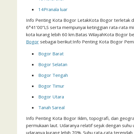
14
Pranala luar
Info Penting Kota Bogor Letak
Kota Bogor terletak 
6°41’00”LS serta mempunyai ketinggian rata-rata mi
kota kurang lebih 60 km.
Batas Wilayah
Kota Bogor b
Bogor
sebagai berikut:
Info Penting Kota Bogor Pemb
Bogor Barat
Bogor Selatan
Bogor Tengah
Bogor Timur
Bogor Utara
Tanah Sareal
Info Penting Kota Bogor
Iklim, topografi, dan geogra
permukaan laut. Udaranya relatif sejuk dengan suhu
udaranya kurang lebih 70%. Suhu rata-rata terendah d