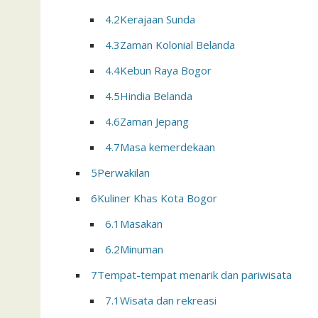
4.2
Kerajaan Sunda
4.3
Zaman Kolonial Belanda
4.4
Kebun Raya Bogor
4.5
Hindia Belanda
4.6
Zaman Jepang
4.7
Masa kemerdekaan
5
Perwakilan
6
Kuliner Khas Kota Bogor
6.1
Masakan
6.2
Minuman
7
Tempat-tempat menarik dan pariwisata
7.1
Wisata dan rekreasi