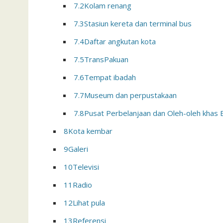
7.2
Kolam renang
7.3
Stasiun kereta dan terminal bus
7.4
Daftar angkutan kota
7.5
TransPakuan
7.6
Tempat ibadah
7.7
Museum dan perpustakaan
7.8
Pusat Perbelanjaan dan Oleh-oleh khas
8
Kota kembar
9
Galeri
10
Televisi
11
Radio
12
Lihat pula
13
Referensi