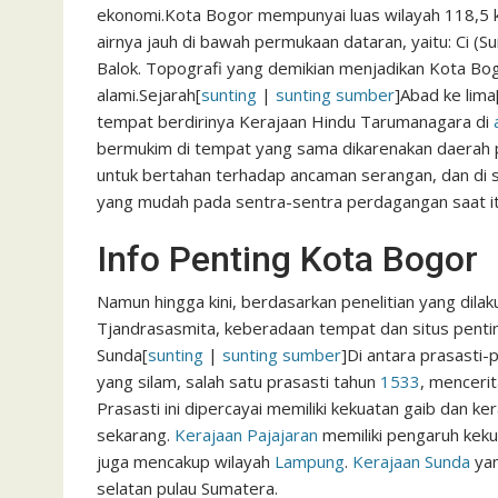
ekonomi.Kota Bogor mempunyai luas wilayah 118,5 k
airnya jauh di bawah permukaan dataran, yaitu: Ci (Sung
Balok. Topografi yang demikian menjadikan Kota Bogo
alami.
Sejarah
[
sunting
|
sunting sumber
]
Abad ke lima
tempat berdirinya Kerajaan Hindu Tarumanagara di
bermukim di tempat yang sama dikarenakan daerah 
untuk bertahan terhadap ancaman serangan, dan di s
yang mudah pada sentra-sentra perdagangan saat it
Info Penting Kota Bogor
Namun hingga kini, berdasarkan penelitian yang dila
Tjandrasasmita, keberadaan tempat dan situs pentin
Sunda
[
sunting
|
sunting sumber
]
Di antara prasasti-
yang silam, salah satu prasasti tahun
1533
, menceri
Prasasti ini dipercayai memiliki kekuatan gaib dan k
sekarang.
Kerajaan
Pajajaran
memiliki pengaruh keku
juga mencakup wilayah
Lampung
.
Kerajaan Sunda
yan
selatan pulau Sumatera.