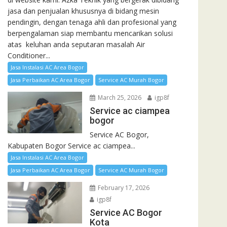
jasa dan penjualan khususnya di bidang mesin
pendingin, dengan tenaga ahli dan profesional yang
berpengalaman siap membantu mencarikan solusi
atas keluhan anda seputaran masalah Air
Conditioner...
Jasa Instalasi AC Area Bogor
Jasa Perbaikan AC Area Bogor
Service AC Murah Bogor
March 25, 2026
igp8f
Service ac ciampea
bogor
Service AC Bogor,
Kabupaten Bogor Service ac ciampea...
Jasa Instalasi AC Area Bogor
Jasa Perbaikan AC Area Bogor
Service AC Murah Bogor
February 17, 2026
igp8f
Service AC Bogor
Kota