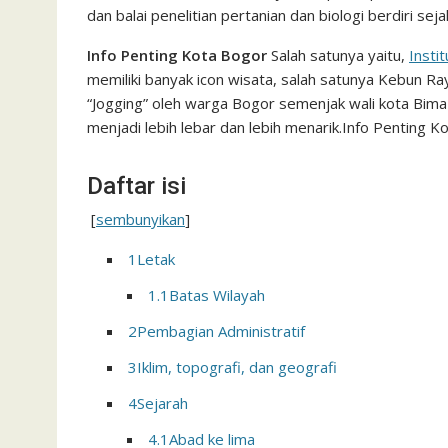
dan balai penelitian pertanian dan biologi berdiri sej
Info Penting Kota Bogor
Salah satunya yaitu,
Insti
memiliki banyak icon wisata, salah satunya Kebun Ray
“Jogging” oleh warga Bogor semenjak wali kota Bim
menjadi lebih lebar dan lebih menarik.Info Penting K
Daftar isi
[
sembunyikan
]
1
Letak
1.1
Batas Wilayah
2
Pembagian Administratif
3
Iklim, topografi, dan geografi
4
Sejarah
4.1
Abad ke lima