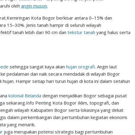
aruhi oleh
angin muson
.
rat.Kemiringan Kota Bogor berkisar antara 0–15% dan
ra 15–30%. Jenis tanah hampir di seluruh wilayah
ektif tanah lebih dari 90 cm dan
tekstur tanah
yang halus serta
Gede
sehingga sangat kaya akan
hujan orografi
. Angin laut
e pedalaman dan naik secara mendadak di wilayah Bogor
 hujan. Hampir setiap hari turun hujan di kota ini dalam setahun
ncana
kolonial Belanda
dengan menjadikan Bogor sebagai pusat
gga sekarang.
Info Penting Kota Bogor
Iklim, topografi, dan
engah wilayah Kabupaten Bogor serta lokasinya yang dekat
gis dalam perkembangan dan pertumbuhan kegiatan ekonomi.
ta yang menarik.
ur
juga merupakan potensi strategis bagi pertumbuhan