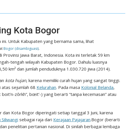
ing Kota Bogor
n ini. Untuk Kabupaten yang bernama sama, lihat
.
hat
Bogor (disambiguasi)
Provinsi Jawa Barat, Indonesia. Kota ini terletak 59 km
tengah-tengah wilayah Kabupaten Bogor. Dahulu luasnya
8,50 km² dan jumlah penduduknya 1.030.720 jiwa (2014).
kan
kota hujan
, karena memiliki curah hujan yang sangat tinggi.
i atas sejumlah 68
Kelurahan
. Pada masa
Kolonial Belanda
,
boit’n-zôrkh”, bœit’-) yang berarti “tanpa kecemasan” atau
 dan Kota Bogor diperingati setiap tanggal 3 Juni, karena
 Siliwangi
sebagai raja dari
Kerajaan Pajajaran
.Bogor (berarti
 dan penelitian pertanian nasional. Di sinilah berbagai lembaga