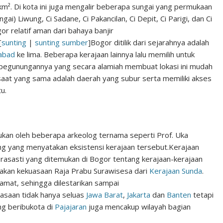
m². Di kota ini juga mengalir beberapa sungai yang permukaan
ai) Liwung, Ci Sadane, Ci Pakancilan, Ci Depit, Ci Parigi, dan Ci
r relatif aman dari bahaya banjir
[
sunting
|
sunting sumber
]
Bogor ditilik dari sejarahnya adalah
abad
ke lima. Beberapa kerajaan lainnya lalu memilih untuk
pegunungannya yang secara alamiah membuat lokasi ini mudah
aat yang sama adalah daerah yang subur serta memiliki akses
u.
kukan oleh beberapa arkeolog ternama seperti Prof. Uka
g yang menyatakan eksistensi kerajaan tersebut.
Kerajaan
prasasti yang ditemukan di Bogor tentang kerajaan-kerajaan
takan kekuasaan Raja Prabu Surawisesa dari
Kerajaan Sunda
.
eramat, sehingga dilestarikan sampai
asaan tidak hanya seluas
Jawa Barat
,
Jakarta
dan
Banten
tetapi
g beribukota di
Pajajaran
juga mencakup wilayah bagian