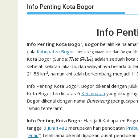
Info Penting Kota Bogor
Info Pent
Info Penting Kota Bogor, Bogor
beralih ke halama
pula
Kabupaten Bogor
.
Untuk kegunaan lain dari Bogor, li
Kota Bogor (Sunda: ᮊᮧᮒ ᮘᮧᮌᮧᮁ) adalah sebuah kota di 
sebelah selatan Jakarta, dan wilayahnya berada di 
21,56 km², namun kini telah berkembang menjadi 11
Info Penting Kota Bogor, Bogor dikenal dengan julu
Kota Bogor terdiri atas 6
Kecamatan
yang dibagi lag
Bogor dikenal dengan nama
Buitenzorg
(pengucapan: 
“aman tenteram”.
Info Penting Kota Bogor
Hari jadi Kabupaten Bogor
tanggal
3 Juni
1482
merupakan hari penobatan
Prabu
“
enau
“) telah lama dikenal dijadikan pusat pendidikan