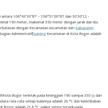
di antara 106°43’30”BT – 106°51’00”BT dan 30’30”LS –
nimal 190 meter, maksimal 350 meter dengan jarak dari ibu
erbatasan dengan Kecamatan-kecamatan dari
Kabupaten
agian Administratif
[
sunting
Kecamatan di Kota Bogor adalah:
fi
Kota Bogor terletak pada ketinggian 190 sampai 330
m
dari
 udara rata-rata setiap bulannya adalah 26 °C dan kelembaban
i Bogor adalah 21,8 °C, paling sering terjadi pada