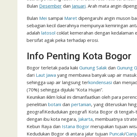
Bulan
Desember
dan
Januari
. Arah mata angin dipeng
Bulan
Mei
sampai
Maret
dipengaruhi angin muson ba
sebagian kecil daerahnya mempunyai kemiringan anta
adalah
latosol
coklat kemerahan dengan kedalaman ef
bersifat agak peka terhadap erosi.
Info Penting Kota Bogor
Bogor terletak pada kaki
Gunung Salak
dan
Gunung 
dari
Laut Jawa
yang membawa banyak uap air masuk k
sehingga uap air langsung ter
kondensasi
dan menjadi
(70%) sehingga dijuluki “Kota Hujan”.
Keunikan iklim lokal ini dimanfaatkan oleh para pere
penelitian
botani
dan
pertanian
, yang diteruskan hin
geografi
Kedudukan geografi Kota Bogor di tengah-t
dengan ibu kota negara,
Jakarta
, membuatnya strate
Kebun Raya dan
Istana Bogor
merupakan tujuan wisa
Kedudukan Bogor di antara jalur tujuan
Puncak
/
Cianj