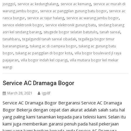
,
,
,
jonggol
service ac kedunghalang
service ac kemang
service ac murah di
,
,
warung jambu bogor
service ac panggilan gunung batu bogor
service ac
,
,
,
ranca bungur
service ac tajur halang
service ac warung jambu bogor
,
,
service elektronik bogor
service elektronik gunung batu
sindang barang
,
,
,
asri kel sindang barang
situgede bogor selatan batutulis
tanah sareal
,
,
tanahbaru
tegalgundil tanah sareal cibadak
tegallega bogor timur
,
,
baranangsiang
tukang ac di ciampea bogor
tukang ac gunung batu
,
,
bogor
tukang ac panggilan di bogor kota
villa bogor boulevard jl raya
,
,
pajajaran
villa bogor indah kel ciparigi
villa mutiara bogor kel mekar
wangi
Service AC Dramaga Bogor
March 28, 2021
igp8f
Service AC Dramaga Bogor Bergaransi Service AC Dramaga
Bogor Bekerja dengan cepat dan akurat adalah salah satu hal
yang paling kami tanamkan kepada para teknisi kami. Selain itu
kami juga memberikan garansi penuh pada hasil pekerjaan
kami yang kami berikan kepada anda.Service AC Dramaga