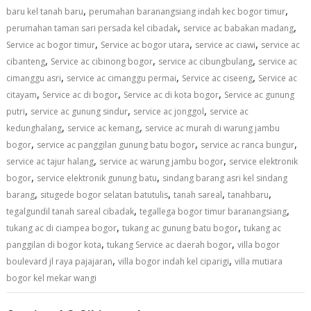
,
,
baru kel tanah baru
perumahan baranangsiang indah kec bogor timur
,
,
perumahan taman sari persada kel cibadak
service ac babakan madang
,
,
,
Service ac bogor timur
Service ac bogor utara
service ac ciawi
service ac
,
,
,
cibanteng
Service ac cibinong bogor
service ac cibungbulang
service ac
,
,
,
cimanggu asri
service ac cimanggu permai
Service ac ciseeng
Service ac
,
,
,
citayam
Service ac di bogor
Service ac di kota bogor
Service ac gunung
,
,
,
putri
service ac gunung sindur
service ac jonggol
service ac
,
,
kedunghalang
service ac kemang
service ac murah di warung jambu
,
,
,
bogor
service ac panggilan gunung batu bogor
service ac ranca bungur
,
,
service ac tajur halang
service ac warung jambu bogor
service elektronik
,
,
bogor
service elektronik gunung batu
sindang barang asri kel sindang
,
,
,
,
barang
situgede bogor selatan batutulis
tanah sareal
tanahbaru
,
,
tegalgundil tanah sareal cibadak
tegallega bogor timur baranangsiang
,
,
tukang ac di ciampea bogor
tukang ac gunung batu bogor
tukang ac
,
,
panggilan di bogor kota
tukang Service ac daerah bogor
villa bogor
,
,
boulevard jl raya pajajaran
villa bogor indah kel ciparigi
villa mutiara
bogor kel mekar wangi