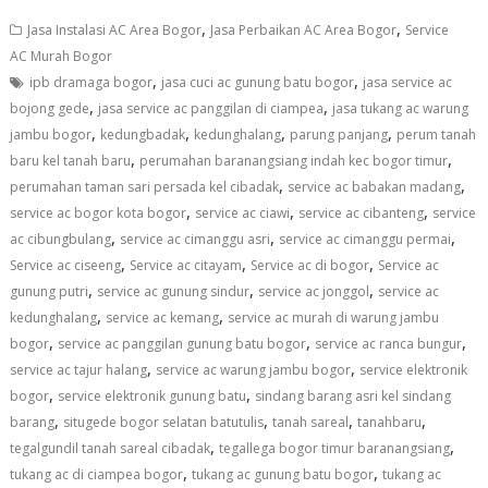
,
,
Jasa Instalasi AC Area Bogor
Jasa Perbaikan AC Area Bogor
Service
AC Murah Bogor
,
,
ipb dramaga bogor
jasa cuci ac gunung batu bogor
jasa service ac
,
,
bojong gede
jasa service ac panggilan di ciampea
jasa tukang ac warung
,
,
,
,
jambu bogor
kedungbadak
kedunghalang
parung panjang
perum tanah
,
,
baru kel tanah baru
perumahan baranangsiang indah kec bogor timur
,
,
perumahan taman sari persada kel cibadak
service ac babakan madang
,
,
,
service ac bogor kota bogor
service ac ciawi
service ac cibanteng
service
,
,
,
ac cibungbulang
service ac cimanggu asri
service ac cimanggu permai
,
,
,
Service ac ciseeng
Service ac citayam
Service ac di bogor
Service ac
,
,
,
gunung putri
service ac gunung sindur
service ac jonggol
service ac
,
,
kedunghalang
service ac kemang
service ac murah di warung jambu
,
,
,
bogor
service ac panggilan gunung batu bogor
service ac ranca bungur
,
,
service ac tajur halang
service ac warung jambu bogor
service elektronik
,
,
bogor
service elektronik gunung batu
sindang barang asri kel sindang
,
,
,
,
barang
situgede bogor selatan batutulis
tanah sareal
tanahbaru
,
,
tegalgundil tanah sareal cibadak
tegallega bogor timur baranangsiang
,
,
tukang ac di ciampea bogor
tukang ac gunung batu bogor
tukang ac