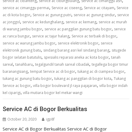
,
,
,
service ac cibanteng
service ac cibungbulang
service ac cimanggu asri
,
,
,
service ac cimanggu permai
Service ac ciseeng
Service ac citayam
Service
,
,
,
ac di kota bogor
Service ac gunung putri
service ac gunung sindur
service
,
,
,
ac jonggol
service ac kedunghalang
service ac kemang
service ac murah
,
,
di warung jambu bogor
service ac panggilan gunung batu bogor
service
,
,
,
ac ranca bungur
service ac tajur halang
Service ac terbaik di bogor
,
,
service ac warung jambu bogor
service elektronik bogor
service
,
,
elektronik gunung batu
sindang barang asri kel sindang barang
situgede
,
,
bogor selatan batutulis
spesialis reparasi aneka ac kota bogor
tanah
,
,
,
sareal
tanahbaru
tegalgundil tanah sareal cibadak
tegallega bogor timur
,
,
,
baranangsiang
tempat Service ac di bogor
tukang ac di ciampea bogor
,
,
tukang ac gunung batu bogor
tukang ac panggilan di bogor kota
Tukang
,
,
Service ac bogor
villa bogor boulevard jl raya pajajaran
villa bogor indah
,
kel ciparigi
villa mutiara bogor kel mekar wangi
Service AC di Bogor Berkualitas
October 20, 2020
igp8f
Service AC di Bogor Berkualitas Service AC di Bogor