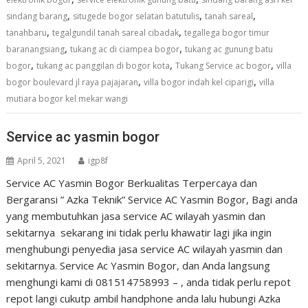
,
,
,
sindang barang
situgede bogor selatan batutulis
tanah sareal
,
,
tanahbaru
tegalgundil tanah sareal cibadak
tegallega bogor timur
,
,
baranangsiang
tukang ac di ciampea bogor
tukang ac gunung batu
,
,
,
bogor
tukang ac panggilan di bogor kota
Tukang Service ac bogor
villa
,
,
bogor boulevard jl raya pajajaran
villa bogor indah kel ciparigi
villa
mutiara bogor kel mekar wangi
Service ac yasmin bogor
April 5, 2021
igp8f
Service AC Yasmin Bogor Berkualitas Terpercaya dan
Bergaransi ” Azka Teknik” Service AC Yasmin Bogor, Bagi anda
yang membutuhkan jasa service AC wilayah yasmin dan
sekitarnya sekarang ini tidak perlu khawatir lagi jika ingin
menghubungi penyedia jasa service AC wilayah yasmin dan
sekitarnya. Service Ac Yasmin Bogor, dan Anda langsung
menghungi kami di 081514758993 – , anda tidak perlu repot
repot langi cukutp ambil handphone anda lalu hubungi Azka