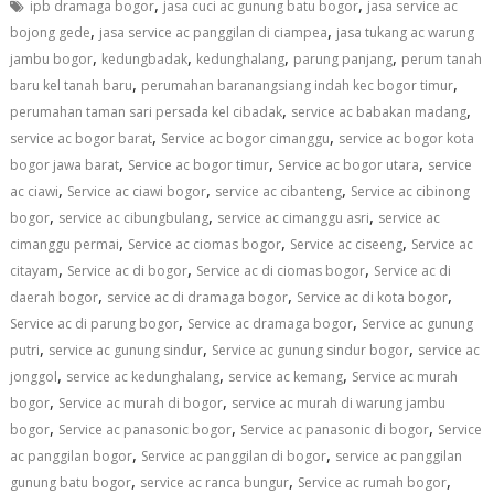
,
,
ipb dramaga bogor
jasa cuci ac gunung batu bogor
jasa service ac
,
,
bojong gede
jasa service ac panggilan di ciampea
jasa tukang ac warung
,
,
,
,
jambu bogor
kedungbadak
kedunghalang
parung panjang
perum tanah
,
,
baru kel tanah baru
perumahan baranangsiang indah kec bogor timur
,
,
perumahan taman sari persada kel cibadak
service ac babakan madang
,
,
service ac bogor barat
Service ac bogor cimanggu
service ac bogor kota
,
,
,
bogor jawa barat
Service ac bogor timur
Service ac bogor utara
service
,
,
,
ac ciawi
Service ac ciawi bogor
service ac cibanteng
Service ac cibinong
,
,
,
bogor
service ac cibungbulang
service ac cimanggu asri
service ac
,
,
,
cimanggu permai
Service ac ciomas bogor
Service ac ciseeng
Service ac
,
,
,
citayam
Service ac di bogor
Service ac di ciomas bogor
Service ac di
,
,
,
daerah bogor
service ac di dramaga bogor
Service ac di kota bogor
,
,
Service ac di parung bogor
Service ac dramaga bogor
Service ac gunung
,
,
,
putri
service ac gunung sindur
Service ac gunung sindur bogor
service ac
,
,
,
jonggol
service ac kedunghalang
service ac kemang
Service ac murah
,
,
bogor
Service ac murah di bogor
service ac murah di warung jambu
,
,
,
bogor
Service ac panasonic bogor
Service ac panasonic di bogor
Service
,
,
ac panggilan bogor
Service ac panggilan di bogor
service ac panggilan
,
,
,
gunung batu bogor
service ac ranca bungur
Service ac rumah bogor