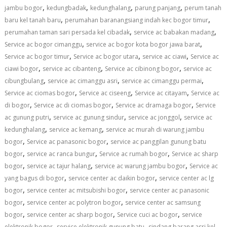
,
,
,
,
jambu bogor
kedungbadak
kedunghalang
parung panjang
perum tanah
,
,
baru kel tanah baru
perumahan baranangsiang indah kec bogor timur
,
,
perumahan taman sari persada kel cibadak
service ac babakan madang
,
,
Service ac bogor cimanggu
service ac bogor kota bogor jawa barat
,
,
,
Service ac bogor timur
Service ac bogor utara
service ac ciawi
Service ac
,
,
,
ciawi bogor
service ac cibanteng
Service ac cibinong bogor
service ac
,
,
,
cibungbulang
service ac cimanggu asri
service ac cimanggu permai
,
,
,
Service ac ciomas bogor
Service ac ciseeng
Service ac citayam
Service ac
,
,
,
di bogor
Service ac di ciomas bogor
Service ac dramaga bogor
Service
,
,
,
ac gunung putri
service ac gunung sindur
service ac jonggol
service ac
,
,
kedunghalang
service ac kemang
service ac murah di warung jambu
,
,
bogor
Service ac panasonic bogor
service ac panggilan gunung batu
,
,
,
bogor
service ac ranca bungur
Service ac rumah bogor
Service ac sharp
,
,
,
bogor
service ac tajur halang
service ac warung jambu bogor
Service ac
,
,
yang bagus di bogor
service center ac daikin bogor
service center ac lg
,
,
bogor
service center ac mitsubishi bogor
service center ac panasonic
,
,
bogor
service center ac polytron bogor
service center ac samsung
,
,
,
bogor
service center ac sharp bogor
Service cuci ac bogor
service
,
,
elektronik bogor
service elektronik gunung batu
sindang barang asri kel