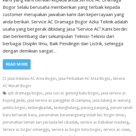
Bogor Selalu berusaha memberikan yang terbaik kepada
customer merupakan jawaban kami dari kepercayaan yang
anda berikan. Service AC Dramaga Bogor Azka Teknik adalah
usaha yang bergerak dibidang Jasa “Service AC”.Kami berdiri
dan berkembang dari sekumpulan Teknisi-Teknisi dari
berbagai Disiplin Ilmu, Baik Pendingin dan Listrik, sehingga
dengan demikian sangat…
READ MORE
,
,
Jasa Instalasi AC Area Bogor
Jasa Perbaikan AC Area Bogor
Service
AC Murah Bogor
,
,
ipb dramaga bogor
jasa cuci ac gunung batu bogor
jasa service ac
,
,
bojong gede
jasa service ac panggilan di ciampea
jasa tukang ac warung
,
,
,
,
jambu bogor
kedungbadak
kedunghalang
parung panjang
perum tanah
,
,
baru kel tanah baru
perumahan baranangsiang indah kec bogor timur
,
,
perumahan taman sari persada kel cibadak
service ac babakan madang
,
,
,
Service ac bogor cimanggu
service ac bogor kota bogor
service ac ciawi