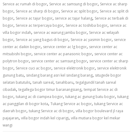
,
,
Service ac rumah di bogor
Service ac samsung di bogor
Service ac sharp
,
,
,
bogor
Service ac sharp di bogor
Service ac split bogor
Service ac split di
,
,
,
bogor
Service ac tajur bogor
service ac tajur halang
Service ac terbaik di
,
,
,
bogor
Service ac terpercaya bogor
Service ac toshiba bogor
service ac
,
,
villa bogor indah
service ac warung jambu bogor
Service ac wilayah
,
,
,
bogor
Service ac yang bagus di bogor
Service ac yasmin bogor
service
,
,
center ac daikin bogor
service center ac lg bogor
service center ac
,
,
mitsubishi bogor
service center ac panasonic bogor
service center ac
,
,
polytron bogor
service center ac samsung bogor
service center ac sharp
,
,
,
bogor
Service cuci ac bogor
service elektronik bogor
service elektronik
,
,
gunung batu
sindang barang asri kel sindang barang
situgede bogor
,
,
,
selatan batutulis
tanah sareal
tanahbaru
tegalgundil tanah sareal
,
,
cibadak
tegallega bogor timur baranangsiang
tempat Service ac di
,
,
,
bogor
tukang ac di ciampea bogor
tukang ac gunung batu bogor
tukang
,
,
ac panggilan di bogor kota
Tukang Service ac bogor
tukang Service ac
,
,
daerah bogor
tukang Service ac di bogor
villa bogor boulevard jl raya
,
,
pajajaran
villa bogor indah kel ciparigi
villa mutiara bogor kel mekar
wangi