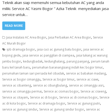
Teknik akan siap memenuhi semua kebutuhan AC yang anda
miliki. Service AC Yasmi Bogor ” Azka Teknik menyediakan jasa
service untuk…
READ MORE
,
,
Jasa Instalasi AC Area Bogor
Jasa Perbaikan AC Area Bogor
Service
AC Murah Bogor
,
,
ipb dramaga bogor
jasa cuci ac gunung batu bogor
jasa service ac
,
,
bojong gede
jasa service ac panggilan di ciampea
jasa tukang ac warung
,
,
,
,
jambu bogor
kedungbadak
kedunghalang
parung panjang
perum tanah
,
,
baru kel tanah baru
perumahan baranangsiang indah kec bogor timur
,
,
perumahan taman sari persada kel cibadak
service ac babakan madang
,
,
,
Service ac bogor cimanggu
Service ac bogor timur
service ac ciawi
,
,
,
service ac cibanteng
service ac cibungbulang
service ac cimanggu asri
,
,
,
service ac cimanggu permai
Service ac ciomas bogor
Service ac ciseeng
,
,
,
Service ac citayam
Service ac di bogor
Service ac di ciomas bogor
Service
,
,
,
ac di kota bogor
Service ac dramaga bogor
Service ac gunung putri
,
,
service ac gunung sindur
Service ac gunung sindur bogor
service ac