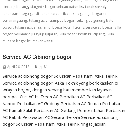
,
,
,
sindang barang
situgede bogor selatan batutulis
tanah sareal
,
,
tanahbaru
tegalgundil tanah sareal cibadak
tegallega bogor timur
,
,
baranangsiang
tukang ac di ciampea bogor
tukang ac gunung batu
,
,
,
bogor
tukang ac panggilan di bogor kota
Tukang Service ac bogor
villa
,
,
bogor boulevard jl raya pajajaran
villa bogor indah kel ciparigi
villa
mutiara bogor kel mekar wangi
Service AC Cibinong bogor
April 26, 2018
igp8f
Service ac cibinong bogor Solusikan Pada Kami Azka Teknik
Service ac cibinong bogor, Azka Teknik yang berlokasikan di
wilayah bogor, dengan senang hati memberikan layanan
berupa : Cuci AC Isi Freon AC Perbaikan AC Perbaikan AC
Kantor Perbaikan AC Gedung Perbaikan AC Rumah Perbaikan
AC Rumah Sakit Perbaikan AC Gedung Pemerintahan Perbaikan
AC Pabrik Perawatan AC Secara Berkala Service ac cibinong
bogor Solusikan Pada Kami Azka Teknik “Ingat Jadilah