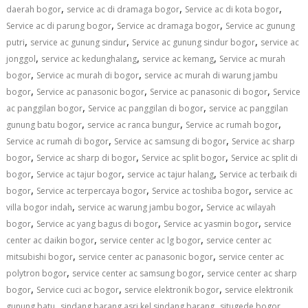
,
,
,
daerah bogor
service ac di dramaga bogor
Service ac di kota bogor
,
,
Service ac di parung bogor
Service ac dramaga bogor
Service ac gunung
,
,
,
putri
service ac gunung sindur
Service ac gunung sindur bogor
service ac
,
,
,
jonggol
service ac kedunghalang
service ac kemang
Service ac murah
,
,
bogor
Service ac murah di bogor
service ac murah di warung jambu
,
,
,
bogor
Service ac panasonic bogor
Service ac panasonic di bogor
Service
,
,
ac panggilan bogor
Service ac panggilan di bogor
service ac panggilan
,
,
,
gunung batu bogor
service ac ranca bungur
Service ac rumah bogor
,
,
Service ac rumah di bogor
Service ac samsung di bogor
Service ac sharp
,
,
,
bogor
Service ac sharp di bogor
Service ac split bogor
Service ac split di
,
,
,
bogor
Service ac tajur bogor
service ac tajur halang
Service ac terbaik di
,
,
,
bogor
Service ac terpercaya bogor
Service ac toshiba bogor
service ac
,
,
villa bogor indah
service ac warung jambu bogor
Service ac wilayah
,
,
,
bogor
Service ac yang bagus di bogor
Service ac yasmin bogor
service
,
,
center ac daikin bogor
service center ac lg bogor
service center ac
,
,
mitsubishi bogor
service center ac panasonic bogor
service center ac
,
,
polytron bogor
service center ac samsung bogor
service center ac sharp
,
,
,
bogor
Service cuci ac bogor
service elektronik bogor
service elektronik
,
,
gunung batu
sindang barang asri kel sindang barang
situgede bogor