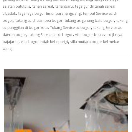
,
,
,
selatan batutulis
tanah sareal
tanahbaru
tegalgundil tanah sareal
,
,
cibadak
tegallega bogor timur baranangsiang
tempat Service ac di
,
,
,
bogor
tukang ac di ciampea bogor
tukang ac gunung batu bogor
tukang
,
,
ac panggilan di bogor kota
Tukang Service ac bogor
tukang Service ac
,
,
daerah bogor
tukang Service ac di bogor
villa bogor boulevard jl raya
,
,
pajajaran
villa bogor indah kel ciparigi
villa mutiara bogor kel mekar
wangi