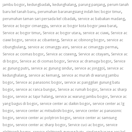
,
,
,
,
jambu bogor
kedungbadak
kedunghalang
parung panjang
perum tanah
,
,
baru kel tanah baru
perumahan baranangsiang indah kec bogor timur
,
,
perumahan taman sari persada kel cibadak
service ac babakan madang
,
,
Service ac bogor cimanggu
service ac bogor kota bogor jawa barat
,
,
,
Service ac bogor timur
Service ac bogor utara
service ac ciawi
Service ac
,
,
,
ciawi bogor
service ac cibanteng
Service ac cibinong bogor
service ac
,
,
,
cibungbulang
service ac cimanggu asri
service ac cimanggu permai
,
,
,
Service ac ciomas bogor
Service ac ciseeng
Service ac citayam
Service ac
,
,
,
di bogor
Service ac di ciomas bogor
Service ac dramaga bogor
Service
,
,
,
ac gunung putri
service ac gunung sindur
service ac jonggol
service ac
,
,
kedunghalang
service ac kemang
service ac murah di warung jambu
,
,
bogor
Service ac panasonic bogor
service ac panggilan gunung batu
,
,
,
bogor
service ac ranca bungur
Service ac rumah bogor
Service ac sharp
,
,
,
bogor
service ac tajur halang
service ac warung jambu bogor
Service ac
,
,
yang bagus di bogor
service center ac daikin bogor
service center ac lg
,
,
bogor
service center ac mitsubishi bogor
service center ac panasonic
,
,
bogor
service center ac polytron bogor
service center ac samsung
,
,
,
bogor
service center ac sharp bogor
Service cuci ac bogor
service
,
,
elektronik bogor
service elektronik gunung batu
sindang barang asri kel