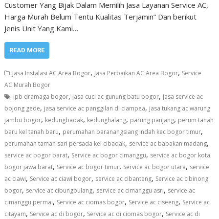
Customer Yang Bijak Dalam Memilih Jasa Layanan Service AC,
Harga Murah Belum Tentu Kualitas Terjamin” Dan berikut
Jenis Unit Yang Kami…
READ MORE
,
,
Jasa Instalasi AC Area Bogor
Jasa Perbaikan AC Area Bogor
Service
AC Murah Bogor
,
,
ipb dramaga bogor
jasa cuci ac gunung batu bogor
jasa service ac
,
,
bojong gede
jasa service ac panggilan di ciampea
jasa tukang ac warung
,
,
,
,
jambu bogor
kedungbadak
kedunghalang
parung panjang
perum tanah
,
,
baru kel tanah baru
perumahan baranangsiang indah kec bogor timur
,
,
perumahan taman sari persada kel cibadak
service ac babakan madang
,
,
service ac bogor barat
Service ac bogor cimanggu
service ac bogor kota
,
,
,
bogor jawa barat
Service ac bogor timur
Service ac bogor utara
service
,
,
,
ac ciawi
Service ac ciawi bogor
service ac cibanteng
Service ac cibinong
,
,
,
bogor
service ac cibungbulang
service ac cimanggu asri
service ac
,
,
,
cimanggu permai
Service ac ciomas bogor
Service ac ciseeng
Service ac
,
,
,
citayam
Service ac di bogor
Service ac di ciomas bogor
Service ac di