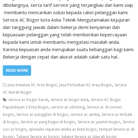
dibidangnya, serta tarif service yang terjangkau dan kami siap
membantu mencarikan solusi kepada calon pelanggan kami.
Service AC Bogor kota Azka Teknik Mengutamakan kejujuran
dan tanggung jawab dalam bekerja demi kenyaman dan
kepuasaan pelanggan yang telah memberikan kepercayaan
kepada kami untuk membantu mengatasi masalah anda.
Karena kepuasan anda merupakan suatu kebanggan bagi kami.
Bekerja dengan cepat dan akurat adalah salah satu hal…
READ MORE
,
,
Jasa Instalasi AC Area Bogor
Jasa Perbaikan AC Area Bogor
Service
AC Murah Bogor
,
,
service ac bogor barat
service ac bogor kota
Service AC Bogor
,
,
Papandayan 2 Kota Bogor
service ac cibinong
Service ac di ciomas
,
,
,
bogor
Service ac panggilan di bogor
service ac sentul
Service ac terbaik
,
,
,
di bogor
Service ac yang bagus di bogor
Service ac yasmin bogor
Service
,
,
cuci ac bogor
spesialis reparasi aneka ac kota bogor
tempat Service ac di
,
,
bogor
Tukang Service ac bogor
tukang Service ac daerah bogor